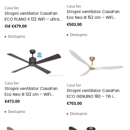
Casa fan
Casa fan
Stropni ventilator CasaFan
Stropni ventilator CasaFan
Eco Neo III 152 cm – WiFi
ECO PLANO II 132 WiFi – ultra
upravljanje i tihi DC motor
€503,00
ravan i tih za niske stropove
Od €479,00
Dostupno
Dostupno
Casa fan
Casa fan
Stropni ventilator CasaFan
Stropni ventilator CasaFan
Eco Neo III 132 cm – WiFi
ECO GENUINO 180 – Tih i
upravljanje i tihi DC motor
€473,00
moćan
€703,00
Dostupno
Dostupno