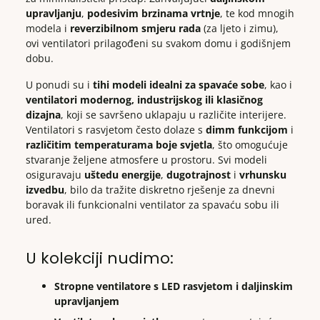
upravljanju
,
podesivim brzinama vrtnje
, te kod mnogih
modela i
reverzibilnom smjeru rada
(za ljeto i zimu),
ovi ventilatori prilagođeni su svakom domu i godišnjem
dobu.
U ponudi su i
tihi modeli idealni za spavaće sobe
, kao i
ventilatori modernog, industrijskog ili klasičnog
dizajna
, koji se savršeno uklapaju u različite interijere.
Ventilatori s rasvjetom često dolaze s
dimm funkcijom
i
različitim temperaturama boje svjetla
, što omogućuje
stvaranje željene atmosfere u prostoru. Svi modeli
osiguravaju
uštedu energije
,
dugotrajnost
i
vrhunsku
izvedbu
, bilo da tražite diskretno rješenje za dnevni
boravak ili funkcionalni ventilator za spavaću sobu ili
ured.
U kolekciji nudimo:
Stropne ventilatore s LED rasvjetom i daljinskim
upravljanjem