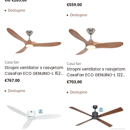
VENTOS IP44 102 cm WiFi
€559,00
prostore
Dostupno
Dostupno
Casa fan
Casa fan
Stropni ventilator s rasvjetom
Stropni ventilator s rasvjetom
CasaFan ECO GENUINO-L 152
CasaFan ECO GENUINO-L 122
cm
€767,00
cm
€703,00
Dostupno
Dostupno