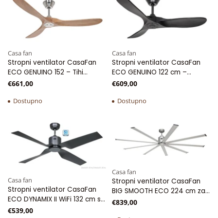
Casa fan
Casa fan
Stropni ventilator CasaFan
Stropni ventilator CasaFan
ECO GENUINO 152 – Tihi
ECO GENUINO 122 cm –
ventilator za veće prostore
Premium kvaliteta
€661,00
€609,00
Dostupno
Dostupno
Casa fan
Casa fan
Stropni ventilator CasaFan
Stropni ventilator CasaFan
BIG SMOOTH ECO 224 cm za
ECO DYNAMIX II WiFi 132 cm s
velike prostore
€839,00
tihim motorom
€539,00