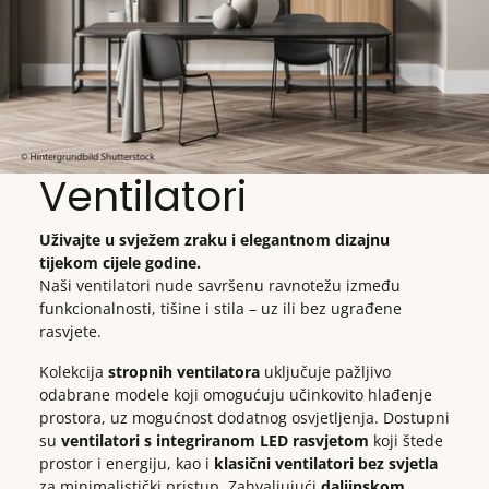
Ventilatori
Uživajte u svježem zraku i elegantnom dizajnu
tijekom cijele godine.
Naši ventilatori nude savršenu ravnotežu između
funkcionalnosti, tišine i stila – uz ili bez ugrađene
rasvjete.
Kolekcija
stropnih ventilatora
uključuje pažljivo
odabrane modele koji omogućuju učinkovito hlađenje
prostora, uz mogućnost dodatnog osvjetljenja. Dostupni
su
ventilatori s integriranom LED rasvjetom
koji štede
prostor i energiju, kao i
klasični ventilatori bez svjetla
za minimalistički pristup. Zahvaljujući
daljinskom