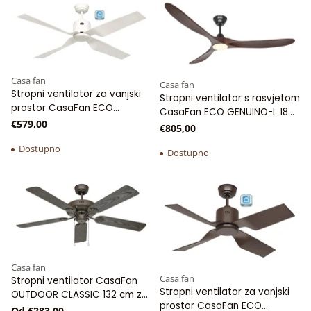
Casa fan
Casa fan
Stropni ventilator za vanjski
Stropni ventilator s rasvjetom
prostor CasaFan ECO
CasaFan ECO GENUINO-L 180
VENTOS IP44 132 cm WiFi
€579,00
cm
€805,00
Dostupno
Dostupno
Casa fan
Casa fan
Stropni ventilator CasaFan
Stropni ventilator za vanjski
OUTDOOR CLASSIC 132 cm za
prostor CasaFan ECO
terase i natkrivene vanjske
Od €283,00