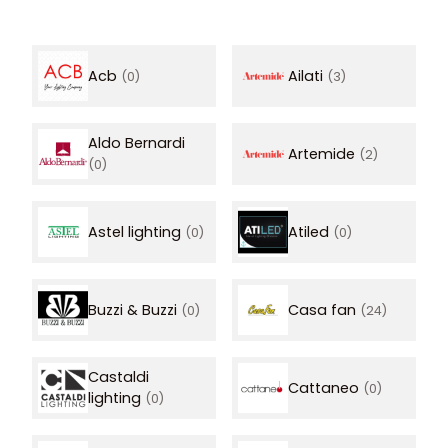
Acb
Ailati
(0)
(3)
Aldo Bernardi
Artemide
(2)
(0)
Astel lighting
Atiled
(0)
(0)
Buzzi & Buzzi
Casa fan
(0)
(24)
Castaldi
Cattaneo
(0)
lighting
(0)